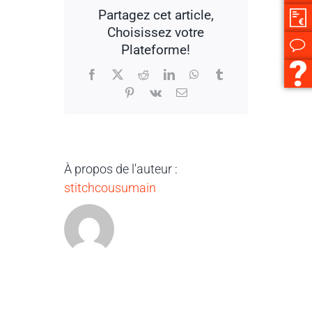
sont-
Partagez cet article,
elles
Choisissez votre
totalement
“désintéressées”
Plateforme!
et
non-
Facebook
X
Reddit
LinkedIn
WhatsApp
Tumblr
commissionnées
Pinterest
Vk
Email
?
À propos de l'auteur :
stitchcousumain