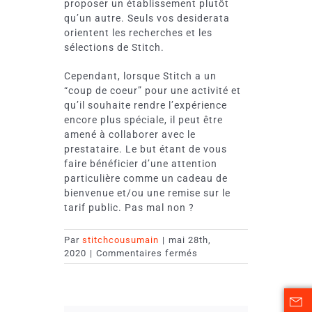
proposer un établissement plutôt
qu’un autre. Seuls vos desiderata
orientent les recherches et les
sélections de Stitch.
Cependant, lorsque Stitch a un
“coup de coeur” pour une activité et
qu’il souhaite rendre l’expérience
encore plus spéciale, il peut être
amené à collaborer avec le
prestataire. Le but étant de vous
faire bénéficier d’une attention
particulière comme un cadeau de
bienvenue et/ou une remise sur le
tarif public. Pas mal non ?
Par
stitchcousumain
|
mai 28th,
sur
2020
|
Commentaires fermés
Les
recherches
de
Stitch