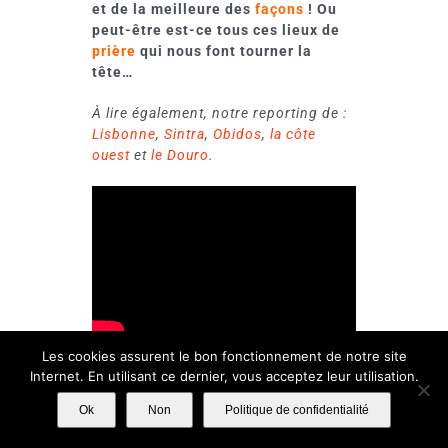
et de la meilleure des
façons
! Ou
peut-être est-ce tous ces lieux de
prière
qui nous font tourner la
tête…
À lire également, notre reporting de :
Lisbonne
,
Sintra
,
Obidos
,
la côte
ouest
et
le Douro
.
Les cookies assurent le bon fonctionnement de notre site
Internet. En utilisant ce dernier, vous acceptez leur utilisation.
Par
stitchcousumain
|
mai 5th,
2021
|
Non classé
|
Commentaires
Ok
Non
Politique de confidentialité
sur
fermés
ROADTRIP