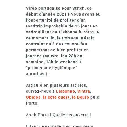
Virée portugaise pour Stitch, ce
début d’année 2021 !
Nous avons eu
l’opportunité de profiter d’un
roadtrip improbable de 15 jours en
vadrouillant de Lisbonne à Porto.
À
ce moment-là, le Portugal n’était
contraint qu’à des couvre-feu
permettant de bien profiter en
journée (couvre-feu 23h en
semaine, 13h le weekend +
“promenade hygiénique”
autorisée).
Articulé en plusieurs articles,
suivez-nous à
Lisbonne
,
Sintra
,
Obidos
,
la côte ouest
,
le Douro
puis
Porto.
Aaah Porto ! Quelle découverte !
Il faut dire qu’elle s’est dévoilée à